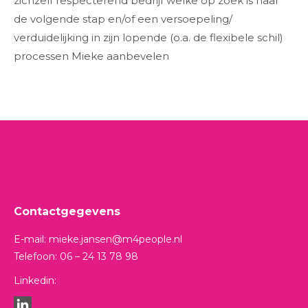
zichzelf respecterend bedrijf welke op zoek is naar
de volgende stap en/of een versoepeling/
verduidelijking in zijn lopende (o.a. de flexibele schil)
processen Mieke aanbevelen
Contactgegevens
E-mail: mieke.jansen@m4people.nl
Telefoon: 06 – 24 13 78 98
Linkedin: